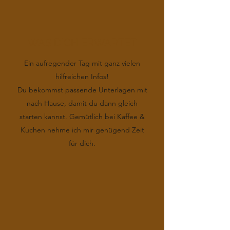
WAS DICH ERWARTET
Ein aufregender Tag mit ganz vielen
hilfreichen Infos!
Du bekommst passende Unterlagen mit
nach Hause, damit du dann gleich
starten kannst. Gemütlich bei Kaffee &
Kuchen nehme ich mir genügend Zeit
für dich.