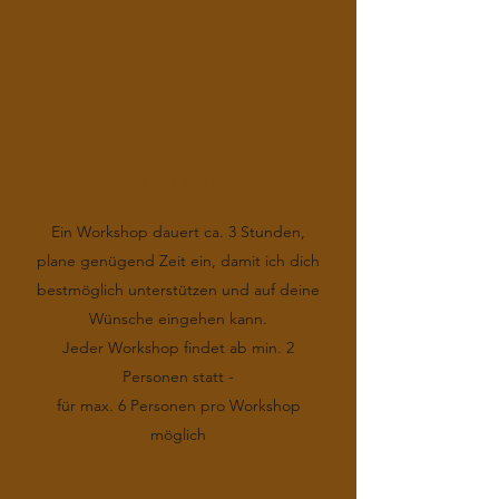
DAUER
Ein Workshop dauert ca. 3 Stunden,
plane genügend Zeit ein, damit ich dich
bestmöglich unterstützen und auf deine
Wünsche eingehen kann.
Jeder Workshop findet ab min. 2
Personen statt -
für max. 6 Personen pro Workshop
möglich